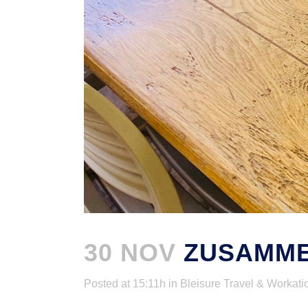
30 NOV
ZUSAMME
Posted at 15:11h
in
Bleisure Travel & Workati