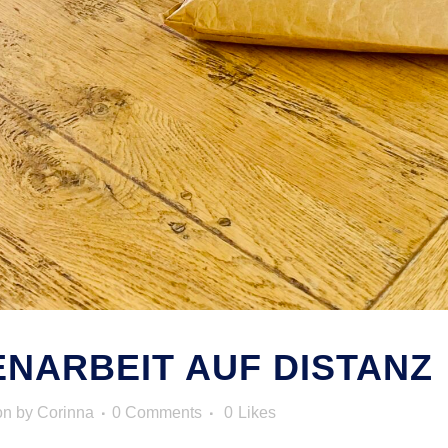
NARBEIT AUF DISTANZ
on
by
Corinna
0 Comments
0
Likes