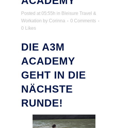
ACADEMY
Posted at 05:55h
in
Bleisure Travel &
Workation
by
Corinna
0 Comments
0
Likes
DIE A3M
ACADEMY
GEHT IN DIE
NÄCHSTE
RUNDE!