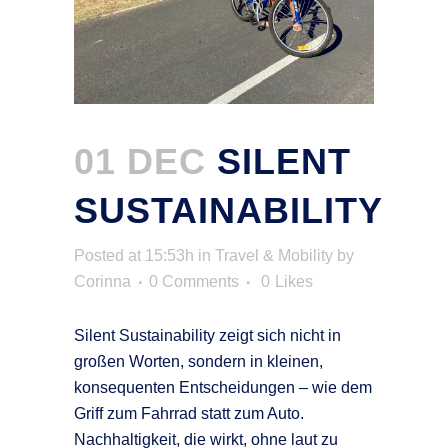
01 DEC
SILENT
SUSTAINABILITY
Posted at 15:53h
in
Travel & Mobility
by
Corinna
0 Comments
0
Likes
Silent Sustainability zeigt sich nicht in
großen Worten, sondern in kleinen,
konsequenten Entscheidungen – wie dem
Griff zum Fahrrad statt zum Auto.
Nachhaltigkeit, die wirkt, ohne laut zu