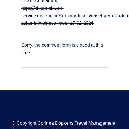
🔗 Zur Anmeldung:
https://akademie.vdr-
service.de/termine/seminardetails/reisebueroakadem
zukunft-business-travel-17-02-2026
Sorry, the comment form is closed at this
time.
© Copyright Corinna Döpkens Travel Management |