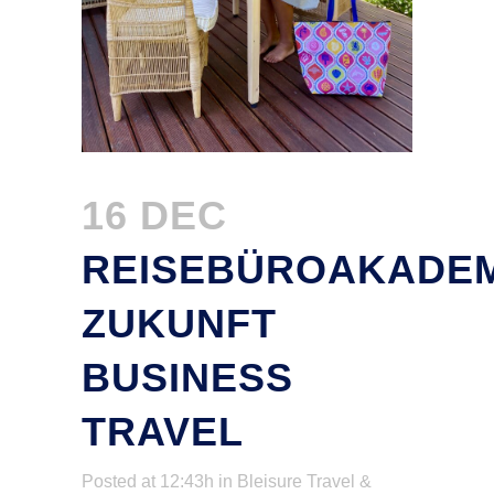
16 DEC
REISEBÜROAKADEM
ZUKUNFT
BUSINESS
TRAVEL
Posted at 12:43h
in
Bleisure Travel &