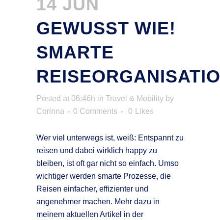
14 JUN
GEWUSST WIE!
SMARTE
REISEORGANISATI
Posted at 06:46h
in
Travel & Mobility
by
Corinna
0 Comments
0
Likes
Wer viel unterwegs ist, weiß: Entspannt zu
reisen und dabei wirklich happy zu
bleiben, ist oft gar nicht so einfach. Umso
wichtiger werden smarte Prozesse, die
Reisen einfacher, effizienter und
angenehmer machen. Mehr dazu in
meinem aktuellen Artikel in der