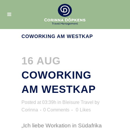
COWORKING AM WESTKAP
16 AUG
COWORKING
AM WESTKAP
Posted at 03:39h
in
Bleisure Travel
by
Corinna
0 Comments
0
Likes
„Ich liebe Workation in Südafrika