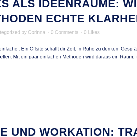
S ALS IDEENRÄUME: WI
THODEN ECHTE KLARHE
tegorized
by
Corinna
0 Comments
0
Likes
s einfacher. Ein Offsite schafft dir Zeit, in Ruhe zu denken, Ge
effen. Mit ein paar einfachen Methoden wird daraus ein Raum
RE UND WORKATION: T