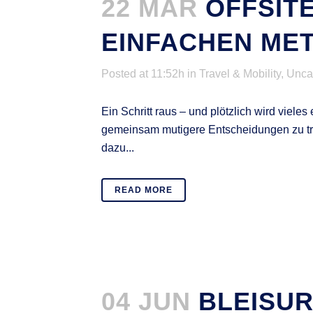
22 MAR
OFFSITE
EINFACHEN ME
Posted at 11:52h
in
Travel & Mobility
,
Unca
Ein Schritt raus – und plötzlich wird viele
gemeinsam mutigere Entscheidungen zu tr
dazu...
READ MORE
04 JUN
BLEISU