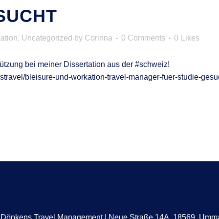
ESUCHT
ation
,
Uncategorized
by
Corinna
0 Comments
0
Likes
stützung bei meiner Dissertation aus der #schweiz!
stravel/bleisure-und-workation-travel-manager-fuer-studie-gesuch
a Döpkens Travel Management | Neue Straße 14A, 18569, Um