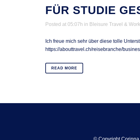
FÜR STUDIE G
Posted at 05:07h
in
Bleisure Travel & Work
Ich freue mich sehr über diese tolle Unter
https://abouttravel.ch/reisebranche/busines
READ MORE
© Copyright Corinn