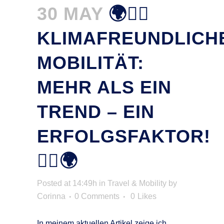
30 MAY
🌍🚴‍♂️
KLIMAFREUNDLICH
MOBILITÄT:
MEHR ALS EIN
TREND – EIN
ERFOLGSFAKTOR!
🚴‍♀️🌍
Posted at 14:49h
in
Travel & Mobility
by
Corinna
0 Comments
0
Likes
In meinem aktuellen Artikel zeige ich,