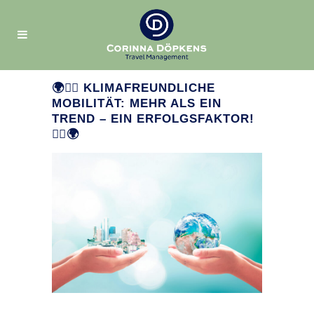
🌍🚴‍♂️ KLIMAFREUNDLICHE
MOBILITÄT: MEHR ALS EIN
TREND – EIN ERFOLGSFAKTOR!
🚴‍♀️🌍